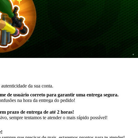
autenticidade da sua conta.
me de usuário correto para garantir uma entrega segura.
onfusões na hora da entrega do pedido!
m prazo de entrega de até 2 horas!
ivo, sempre tentamos te atender o mais rápido possível!
e!
sempre que precisar de mais, estaremos prontos para te atender!