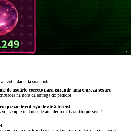
autenticidade da sua conta.
me de usuário correto para garantir uma entrega segura
.
onfusões na hora da entrega do pedido!
m prazo de entrega de até 2 horas!
ivo, sempre tentamos te atender o mais rápido possível!
e!
sempre que precisar de mais, estaremos prontos para te atender!