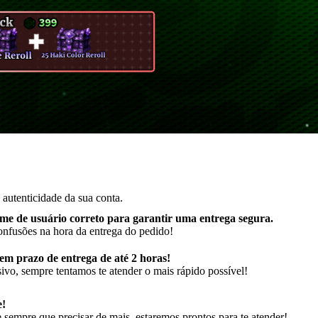
autenticidade da sua conta.
me de usuário correto para garantir uma entrega segura
.
onfusões na hora da entrega do pedido!
m prazo de entrega de até 2 horas!
ivo, sempre tentamos te atender o mais rápido possível!
e!
sempre que precisar de mais, estaremos prontos para te atender!