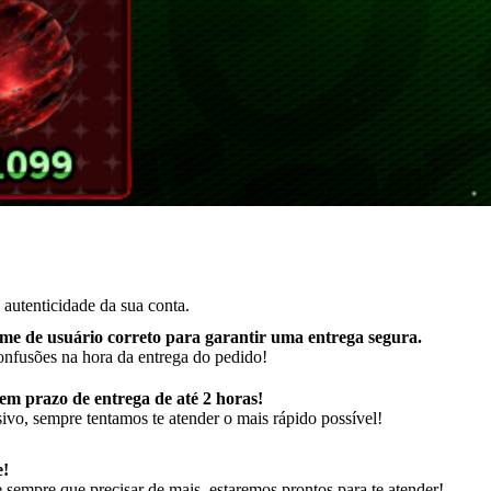
autenticidade da sua conta.
me de usuário correto para garantir uma entrega segura
.
onfusões na hora da entrega do pedido!
m prazo de entrega de até 2 horas!
ivo, sempre tentamos te atender o mais rápido possível!
e!
sempre que precisar de mais, estaremos prontos para te atender!