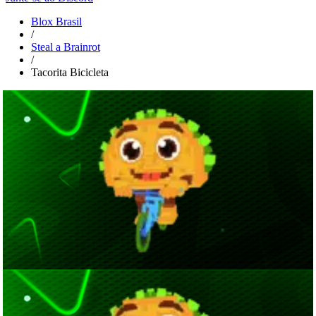
Blox Brasil
/
Steal a Brainrot
/
Tacorita Bicicleta