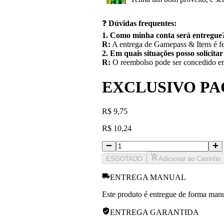
❓
Dúvidas frequentes:
1. Como minha conta será entregue
R:
A entrega de Gamepass & Itens é fe
2. Em quais situações posso solicita
R:
O reembolso pode ser concedido em 
EXCLUSIVO PA
R
$
9,75
R
$
10,24
ESGOTADO
Adicionar ao Carrinho
ENTREGA MANUAL
Este produto é entregue de forma manua
ENTREGA GARANTIDA