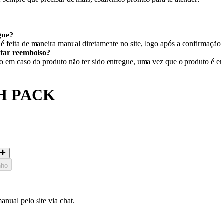
gue?
 feita de maneira manual diretamente no site, logo após a confirmaçã
citar reembolso?
em caso do produto não ter sido entregue, uma vez que o produto é ent
H PACK
nho
nual pelo site via chat.