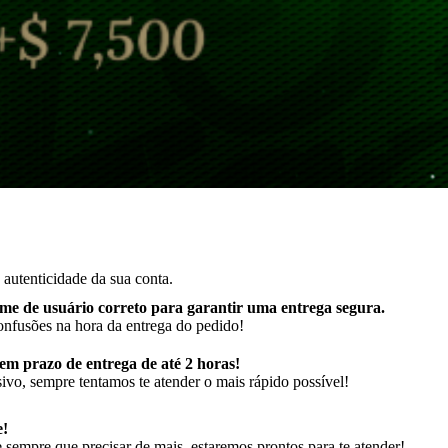
autenticidade da sua conta.
me de usuário correto para garantir uma entrega segura
.
onfusões na hora da entrega do pedido!
m prazo de entrega de até 2 horas!
ivo, sempre tentamos te atender o mais rápido possível!
e!
sempre que precisar de mais, estaremos prontos para te atender!