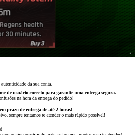
autenticidade da sua conta.
me de usuário correto para garantir uma entrega segura
.
onfusões na hora da entrega do pedido!
m prazo de entrega de até 2 horas!
ivo, sempre tentamos te atender o mais rápido possível!
e!
sempre que precisar de mais, estaremos prontos para te atender!