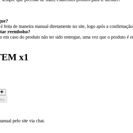
gue?
 feita de maneira manual diretamente no site, logo após a confirmaçã
citar reembolso?
em caso do produto não ter sido entregue, uma vez que o produto é ent
TEM x1
nho
nual pelo site via chat.