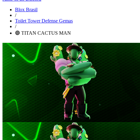
Blox Brasil
/
Toilet Tower Defense Gemas
/
🟣 TITAN CACTUS MAN