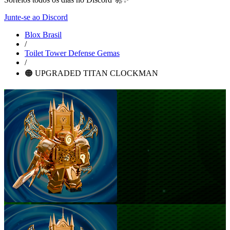
Junte-se ao Discord
Blox Brasil
/
Toilet Tower Defense Gemas
/
🟠 UPGRADED TITAN CLOCKMAN