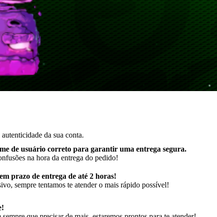
autenticidade da sua conta.
me de usuário correto para garantir uma entrega segura
.
onfusões na hora da entrega do pedido!
m prazo de entrega de até 2 horas!
ivo, sempre tentamos te atender o mais rápido possível!
e!
sempre que precisar de mais, estaremos prontos para te atender!