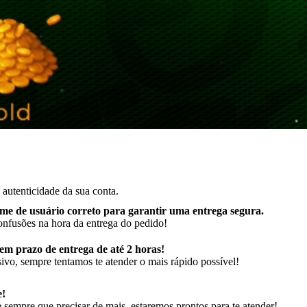
autenticidade da sua conta.
me de usuário correto para garantir uma entrega segura
.
onfusões na hora da entrega do pedido!
m prazo de entrega de até 2 horas!
ivo, sempre tentamos te atender o mais rápido possível!
e!
sempre que precisar de mais, estaremos prontos para te atender!