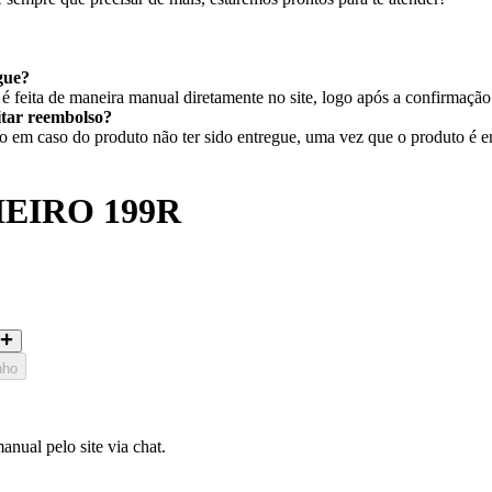
gue?
 feita de maneira manual diretamente no site, logo após a confirmaçã
citar reembolso?
em caso do produto não ter sido entregue, uma vez que o produto é ent
HEIRO 199R
nho
nual pelo site via chat.