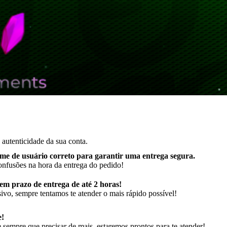
autenticidade da sua conta.
me de usuário correto para garantir uma entrega segura
.
onfusões na hora da entrega do pedido!
m prazo de entrega de até 2 horas!
ivo, sempre tentamos te atender o mais rápido possível!
e!
sempre que precisar de mais, estaremos prontos para te atender!