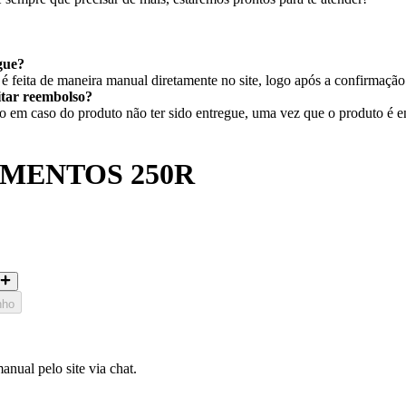
gue?
 feita de maneira manual diretamente no site, logo após a confirmaçã
citar reembolso?
em caso do produto não ter sido entregue, uma vez que o produto é ent
GMENTOS 250R
nho
nual pelo site via chat.