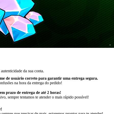
autenticidade da sua conta.
me de usuário correto para garantir uma entrega segura
.
onfusões na hora da entrega do pedido!
m prazo de entrega de até 2 horas!
ivo, sempre tentamos te atender o mais rápido possível!
e!
sempre que precisar de mais, estaremos prontos para te atender!