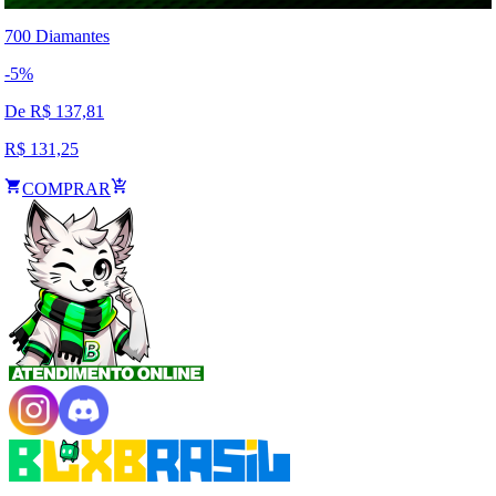
700 Diamantes
-
5
%
De R$
137,81
R$
131,25
COMPRAR