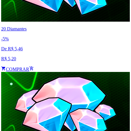
20 Diamantes
-
5
%
De R$
5,46
R$
5,20
COMPRAR