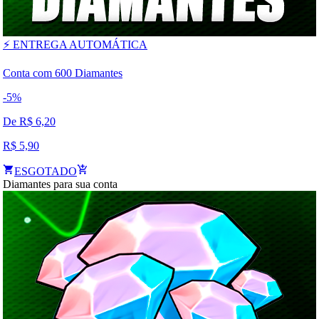
⚡ ENTREGA AUTOMÁTICA
Conta com 600 Diamantes
-
5
%
De R$
6,20
R$
5,90
ESGOTADO
Diamantes para sua conta