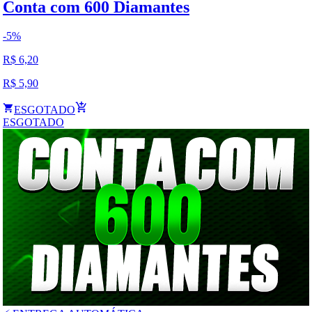
Conta com 600 Diamantes
-
5
%
R$
6,20
R$
5,90
ESGOTADO
ESGOTADO