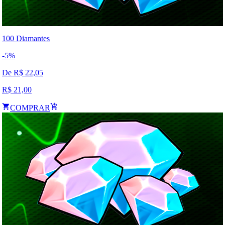
100 Diamantes
-
5
%
De R$
22,05
R$
21,00
COMPRAR