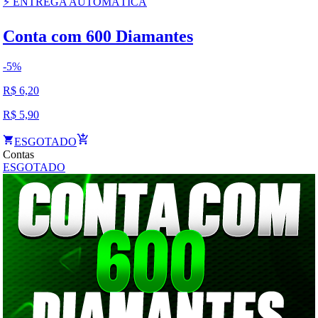
⚡ ENTREGA AUTOMÁTICA
Conta com 600 Diamantes
-
5
%
R$
6,20
R$
5,90
ESGOTADO
Contas
ESGOTADO