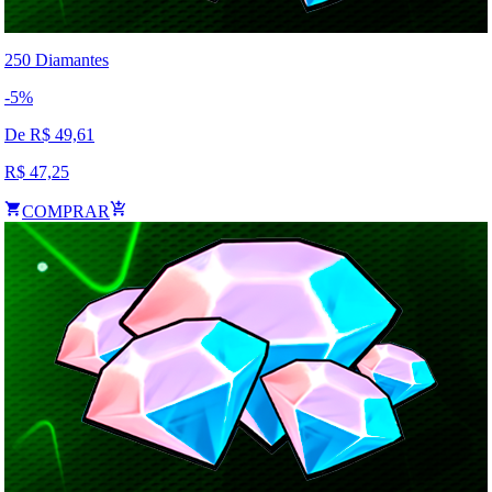
250 Diamantes
-
5
%
De R$
49,61
R$
47,25
COMPRAR