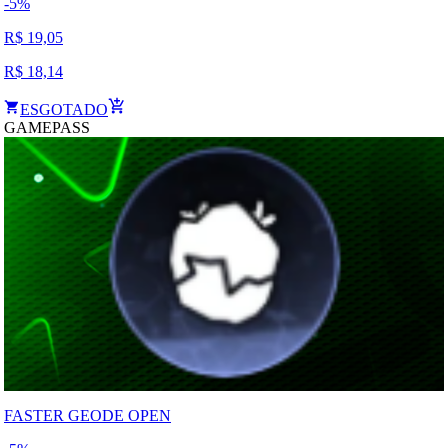
-
5
%
R$
19,05
R$
18,14
ESGOTADO
GAMEPASS
FASTER GEODE OPEN