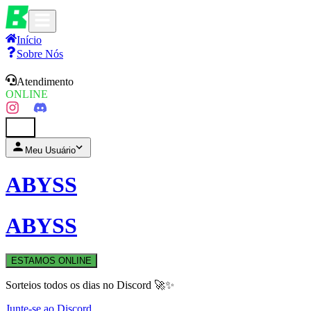
Início
Sobre Nós
Atendimento
ONLINE
0
Meu Usuário
ABYSS
ABYSS
ESTAMOS ONLINE
Sorteios todos os dias no Discord 🚀✨
Junte-se ao Discord