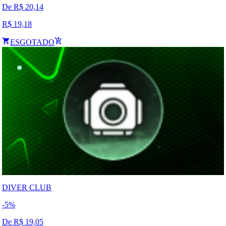
De R$
20,14
R$
19,18
ESGOTADO
DIVER CLUB
-
5
%
De R$
19,05