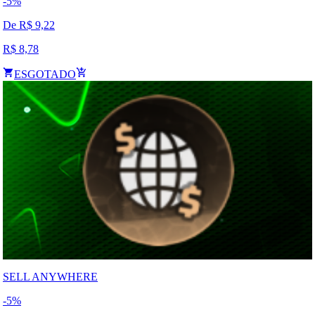
-
5
%
De R$
9,22
R$
8,78
ESGOTADO
SELL ANYWHERE
-
5
%