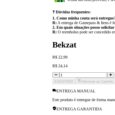
❓
Dúvidas frequentes:
1. Como minha conta será entregue
R:
A entrega de Gamepass & Itens é fe
2. Em quais situações posso solicita
R:
O reembolso pode ser concedido em 
Bekzat
R
$
22,99
R
$
24,14
ESGOTADO
Adicionar ao Carrinho
ENTREGA MANUAL
Este produto é entregue de forma manua
ENTREGA GARANTIDA