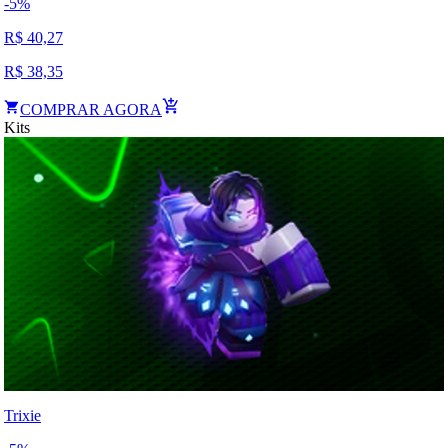
-
5
%
R$
40,27
R$
38,35
COMPRAR AGORA
Kits
Trixie