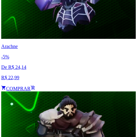
Arachne
-
5
%
De R$
24,14
R$
22,99
COMPRAR