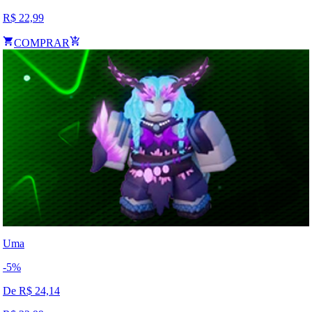
R$
22,99
COMPRAR
Uma
-
5
%
De R$
24,14