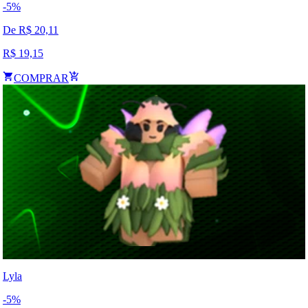
-
5
%
De R$
20,11
R$
19,15
COMPRAR
Lyla
-
5
%