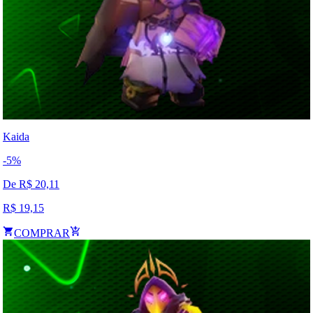
Kaida
-
5
%
De R$
20,11
R$
19,15
COMPRAR