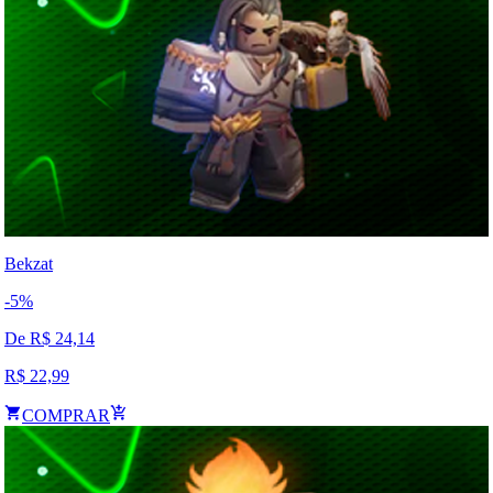
Bekzat
-
5
%
De R$
24,14
R$
22,99
COMPRAR