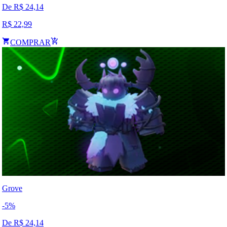
De R$
24,14
R$
22,99
COMPRAR
Grove
-
5
%
De R$
24,14