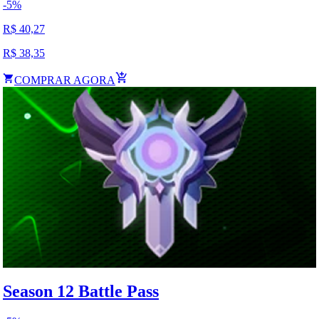
-
5
%
R$
40,27
R$
38,35
COMPRAR AGORA
Season 12 Battle Pass