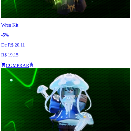
Wren Kit
-
5
%
De R$
20,11
R$
19,15
COMPRAR