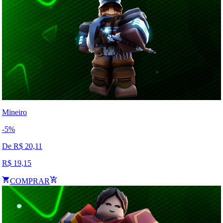
Mineiro
-
5
%
De R$
20,11
R$
19,15
COMPRAR