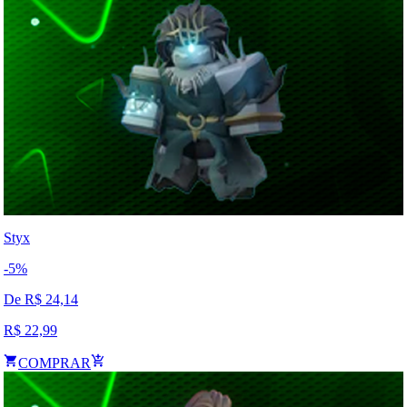
Styx
-
5
%
De R$
24,14
R$
22,99
COMPRAR