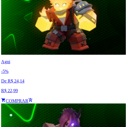
Agni
-
5
%
De R$
24,14
R$
22,99
COMPRAR