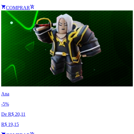
COMPRAR
Ana
-
5
%
De R$
20,11
R$
19,15