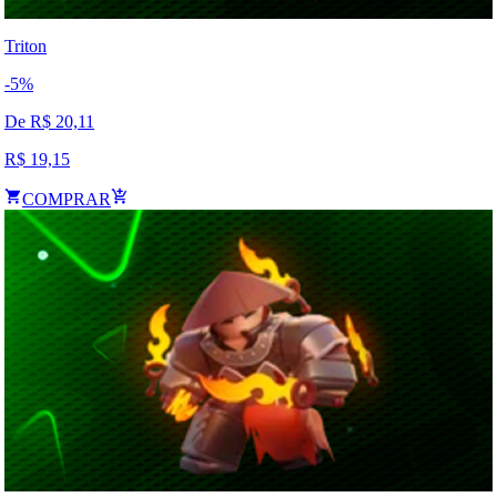
Triton
-
5
%
De R$
20,11
R$
19,15
COMPRAR