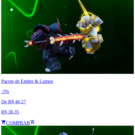
Pacote de Ember & Lumen
-
5
%
De R$
40,27
R$
38,35
COMPRAR