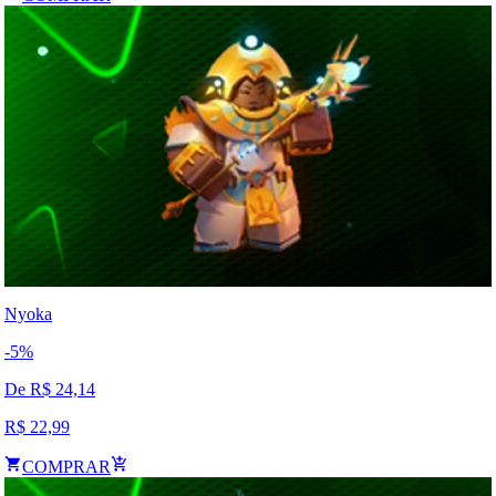
Nyoka
-
5
%
De R$
24,14
R$
22,99
COMPRAR