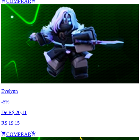
COMPRAR
Evelynn
-
5
%
De R$
20,11
R$
19,15
COMPRAR