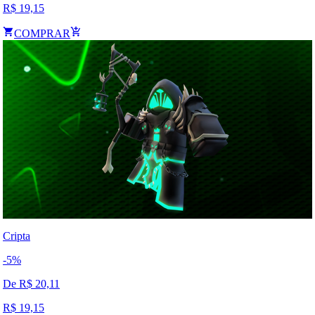
R$
19,15
COMPRAR
Cripta
-
5
%
De R$
20,11
R$
19,15