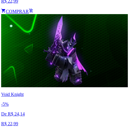
R$
22,99
COMPRAR
Void Knight
-
5
%
De R$
24,14
R$
22,99