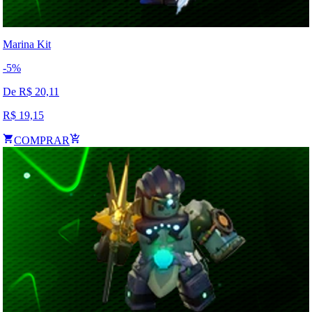
Marina Kit
-
5
%
De R$
20,11
R$
19,15
COMPRAR