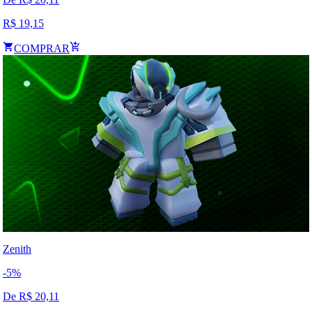
R$
19,15
COMPRAR
Zenith
-
5
%
De R$
20,11