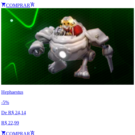
COMPRAR
Hephaestus
-
5
%
De R$
24,14
R$
22,99
COMPRAR