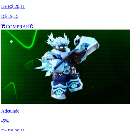
De R$
20,11
R$
19,15
COMPRAR
Adetunde
-
5
%
De R$
20,11