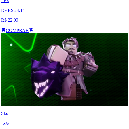
-
5
%
De R$
24,14
R$
22,99
COMPRAR
Skoll
-
5
%