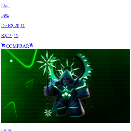
Lian
-
5
%
De R$
20,11
R$
19,15
COMPRAR
Eldric