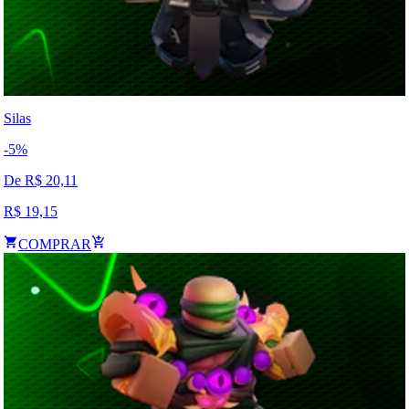
Silas
-
5
%
De R$
20,11
R$
19,15
COMPRAR