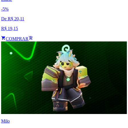
-
5
%
De R$
20,11
R$
19,15
COMPRAR
Milo