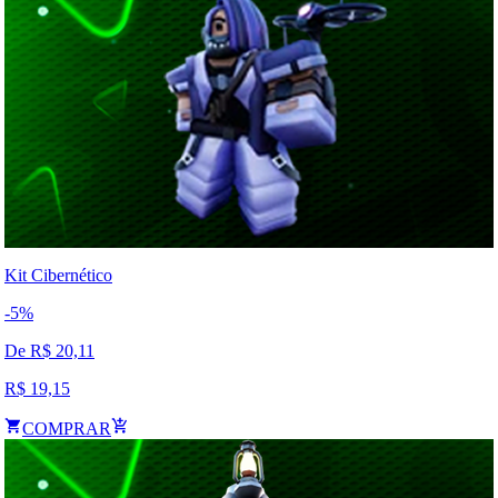
Kit Cibernético
-
5
%
De R$
20,11
R$
19,15
COMPRAR