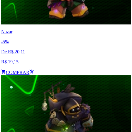
Nazar
-
5
%
De R$
20,11
R$
19,15
COMPRAR