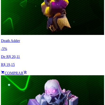
Death Adder
-
5
%
De R$
20,11
R$
19,15
COMPRAR