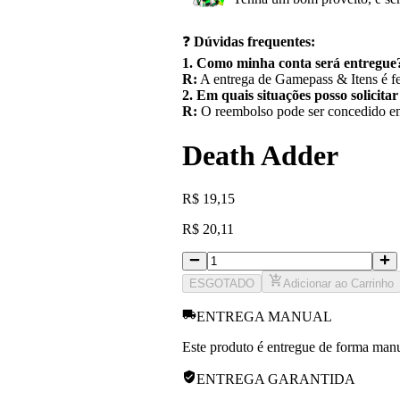
❓
Dúvidas frequentes:
1. Como minha conta será entregue
R:
A entrega de Gamepass & Itens é fe
2. Em quais situações posso solicita
R:
O reembolso pode ser concedido em 
Death Adder
R
$
19,15
R
$
20,11
ESGOTADO
Adicionar ao Carrinho
ENTREGA MANUAL
Este produto é entregue de forma manua
ENTREGA GARANTIDA