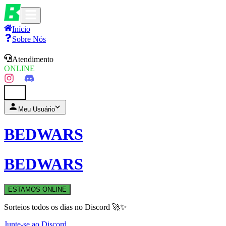
Início
Sobre Nós
Atendimento
ONLINE
0
Meu Usuário
BEDWARS
BEDWARS
ESTAMOS ONLINE
Sorteios todos os dias no Discord 🚀✨
Junte-se ao Discord