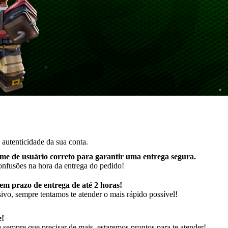
autenticidade da sua conta.
me de usuário correto para garantir uma entrega segura
.
onfusões na hora da entrega do pedido!
m prazo de entrega de até 2 horas!
ivo, sempre tentamos te atender o mais rápido possível!
e!
sempre que precisar de mais, estaremos prontos para te atender!