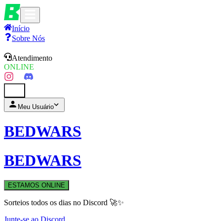
Início
Sobre Nós
Atendimento
ONLINE
0
Meu Usuário
BEDWARS
BEDWARS
ESTAMOS ONLINE
Sorteios todos os dias no Discord 🚀✨
Junte-se ao Discord