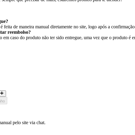
gue?
 feita de maneira manual diretamente no site, logo após a confirmaçã
citar reembolso?
em caso do produto não ter sido entregue, uma vez que o produto é ent
nho
nual pelo site via chat.