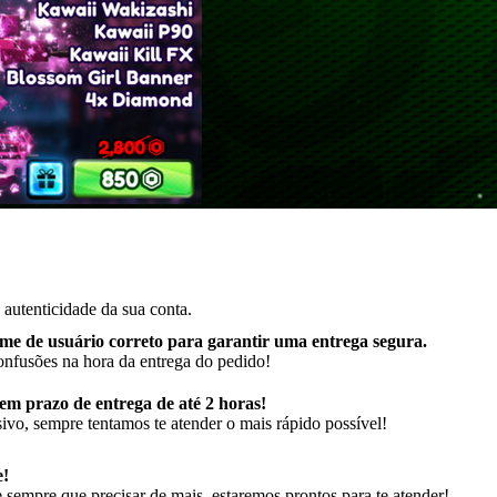
autenticidade da sua conta.
me de usuário correto para garantir uma entrega segura
.
onfusões na hora da entrega do pedido!
m prazo de entrega de até 2 horas!
ivo, sempre tentamos te atender o mais rápido possível!
e!
sempre que precisar de mais, estaremos prontos para te atender!