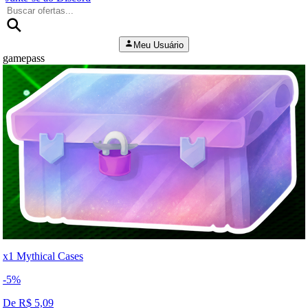
Meu Usuário
gamepass
x1 Mythical Cases
-
5
%
De R$
5,09