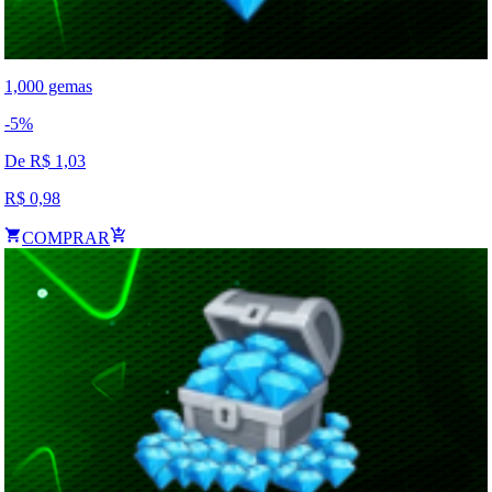
1,000 gemas
-
5
%
De R$
1,03
R$
0,98
COMPRAR