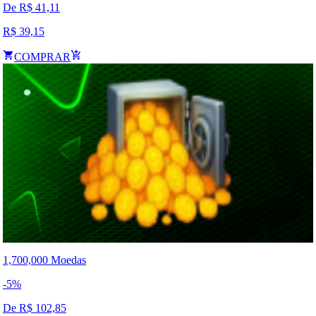
De R$
41,11
R$
39,15
COMPRAR
1,700,000 Moedas
-
5
%
De R$
102,85