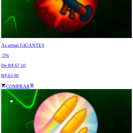
As armas GIGANTES
-
5
%
De R$
67,10
R$
63,90
COMPRAR