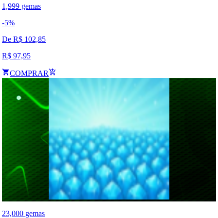
1,999 gemas
-
5
%
De R$
102,85
R$
97,95
COMPRAR
23,000 gemas