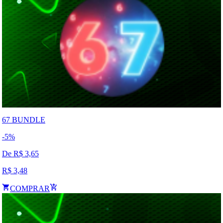
67 BUNDLE
-
5
%
De R$
3,65
R$
3,48
COMPRAR