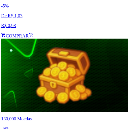
-
5
%
De R$
1,03
R$
0,98
COMPRAR
130,000 Moedas
-
5
%