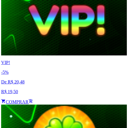
VIP!
-
5
%
De R$
20,48
R$
19,50
COMPRAR