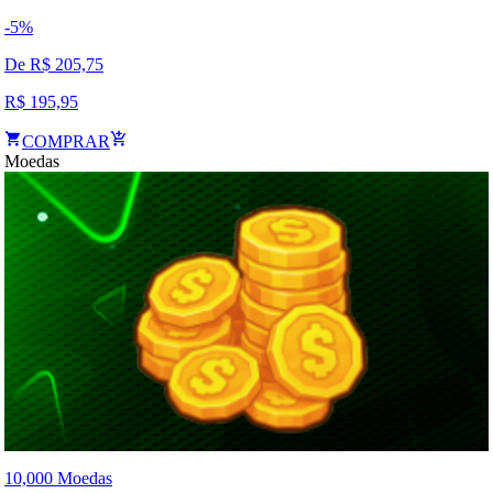
-
5
%
De R$
205,75
R$
195,95
COMPRAR
Moedas
10,000 Moedas