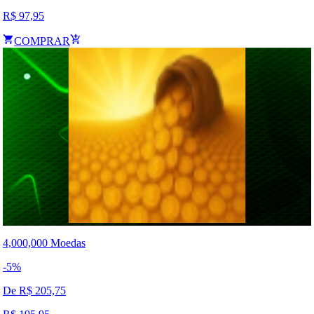
R$
97,95
COMPRAR
4,000,000 Moedas
-
5
%
De R$
205,75