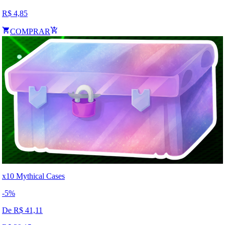
R$
4,85
COMPRAR
x10 Mythical Cases
-
5
%
De R$
41,11