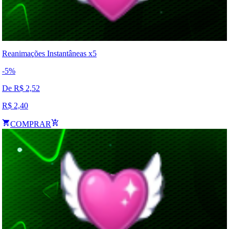
Reanimações Instantâneas x5
-
5
%
De R$
2,52
R$
2,40
COMPRAR