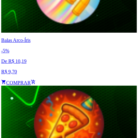
Balas Arco-Íris
-
5
%
De R$
10,19
R$
9,70
COMPRAR