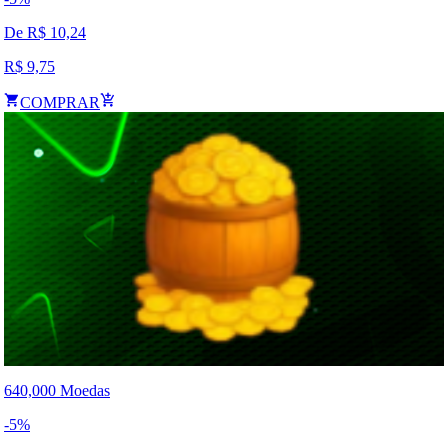
De R$
10,24
R$
9,75
COMPRAR
640,000 Moedas
-
5
%