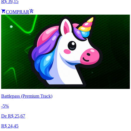
R$
39,15
COMPRAR
Battlepass (Premium Track)
-
5
%
De R$
25,67
R$
24,45