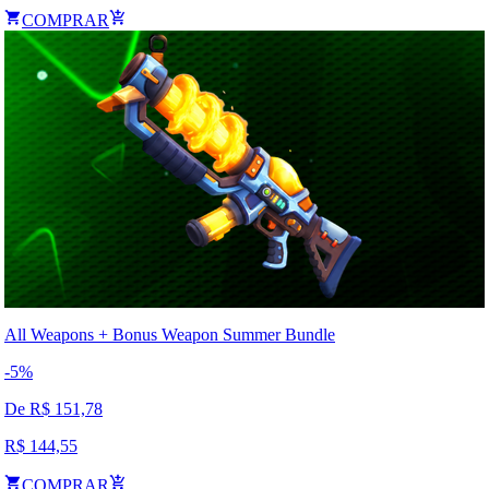
COMPRAR
All Weapons + Bonus Weapon Summer Bundle
-
5
%
De R$
151,78
R$
144,55
COMPRAR