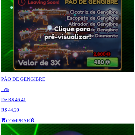
PÃO DE GENGIBRE
-
5
%
De R$
46,41
R$
44,20
COMPRAR