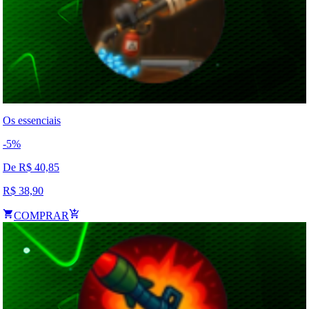
Os essenciais
-
5
%
De R$
40,85
R$
38,90
COMPRAR