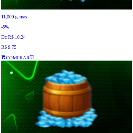
11,000 gemas
-
5
%
De R$
10,24
R$
9,75
COMPRAR