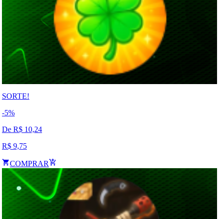
SORTE!
-
5
%
De R$
10,24
R$
9,75
COMPRAR