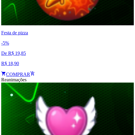
Festa de pizza
-
5
%
De R$
19,85
R$
18,90
COMPRAR
Reanimações