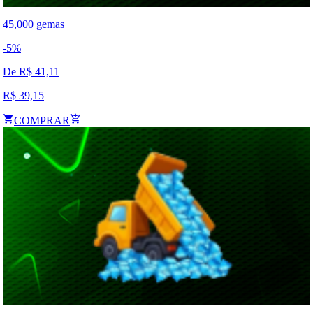
45,000 gemas
-
5
%
De R$
41,11
R$
39,15
COMPRAR