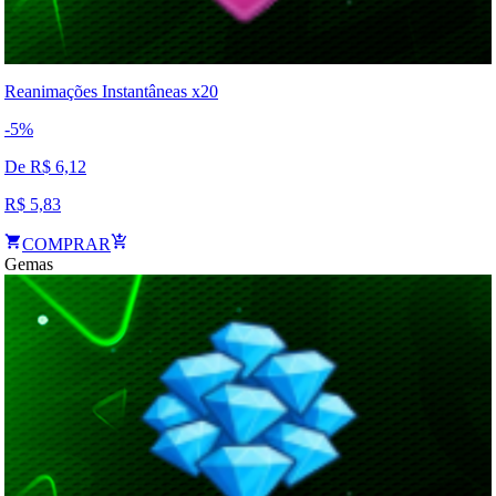
Reanimações Instantâneas x20
-
5
%
De R$
6,12
R$
5,83
COMPRAR
Gemas