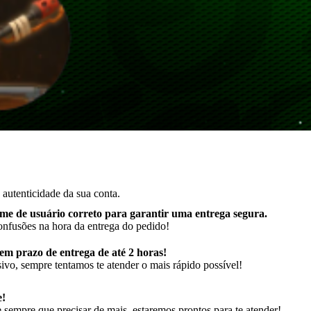
autenticidade da sua conta.
me de usuário correto para garantir uma entrega segura
.
onfusões na hora da entrega do pedido!
m prazo de entrega de até 2 horas!
ivo, sempre tentamos te atender o mais rápido possível!
e!
sempre que precisar de mais, estaremos prontos para te atender!