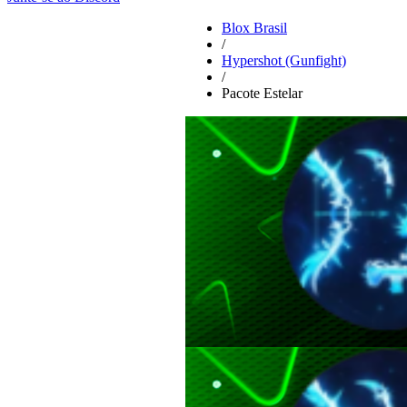
Blox Brasil
/
Hypershot (Gunfight)
/
Pacote Estelar