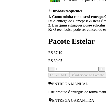
❓
Dúvidas frequentes:
1. Como minha conta será entregue
R:
A entrega de Gamepass & Itens é fe
2. Em quais situações posso solicita
R:
O reembolso pode ser concedido em 
Pacote Estelar
R
$
37,19
R
$
39,05
ESGOTADO
Adicionar ao Carrinho
ENTREGA MANUAL
Este produto é entregue de forma manua
ENTREGA GARANTIDA