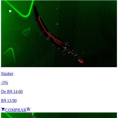
Slasher
-
5
%
De R$
14,60
R$
13,90
COMPRAR