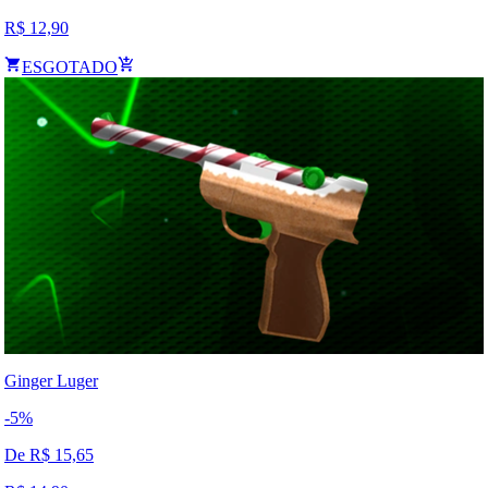
R$
12,90
ESGOTADO
Ginger Luger
-
5
%
De R$
15,65