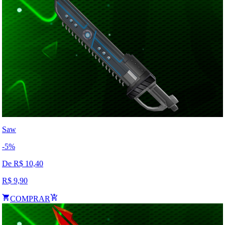
Saw
-
5
%
De R$
10,40
R$
9,90
COMPRAR