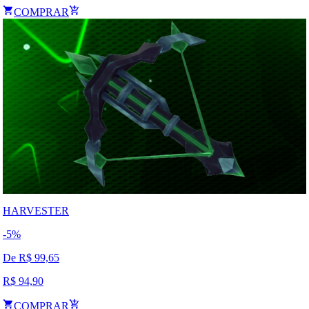
COMPRAR
HARVESTER
-
5
%
De R$
99,65
R$
94,90
COMPRAR