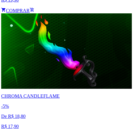
COMPRAR
CHROMA CANDLEFLAME
-
5
%
De R$
18,80
R$
17,90