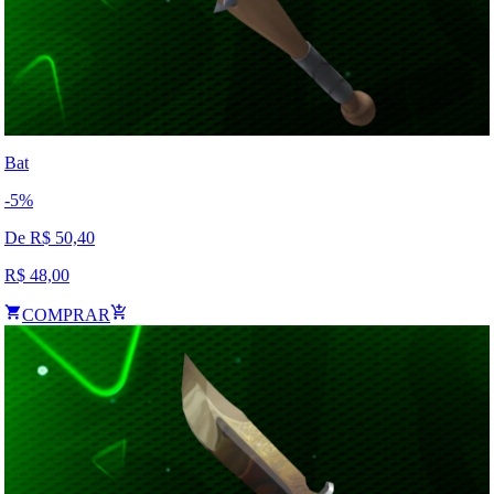
Bat
-
5
%
De R$
50,40
R$
48,00
COMPRAR