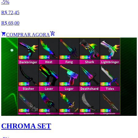
-
5
%
R$
72,45
R$
69,00
COMPRAR AGORA
CHROMA SET