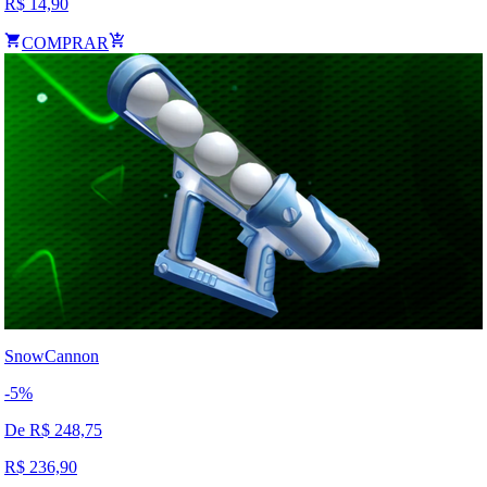
R$
14,90
COMPRAR
SnowCannon
-
5
%
De R$
248,75
R$
236,90