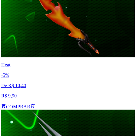
Heat
-
5
%
De R$
10,40
R$
9,90
COMPRAR