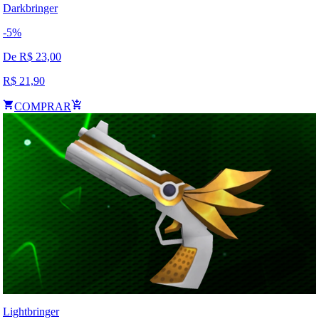
Darkbringer
-
5
%
De R$
23,00
R$
21,90
COMPRAR
Lightbringer