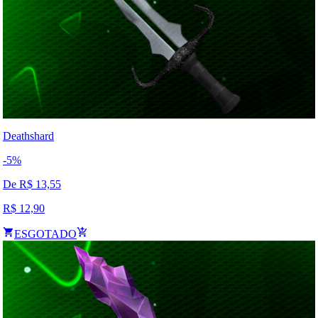
Deathshard
-
5
%
De R$
13,55
R$
12,90
ESGOTADO