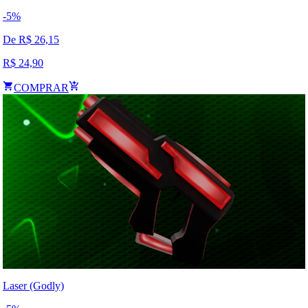
-
5
%
De R$
26,15
R$
24,90
COMPRAR
Laser (Godly)