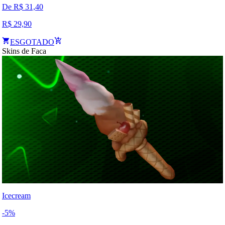
De R$
31,40
R$
29,90
ESGOTADO
Skins de Faca
Icecream
-
5
%