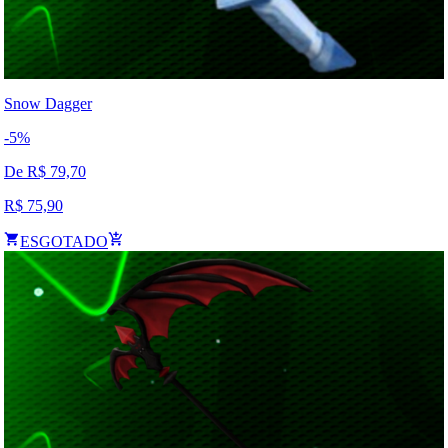
Snow Dagger
-
5
%
De R$
79,70
R$
75,90
ESGOTADO