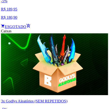
-
5
%
R$
189,95
R$
180,90
ESGOTADO
Caixas
3x Godlys Aleatórios (SEM REPETIDOS)