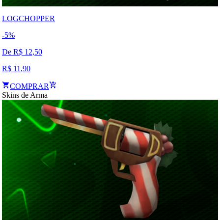
LOGCHOPPER
-
5
%
De R$
12,50
R$
11,90
COMPRAR
Skins de Arma