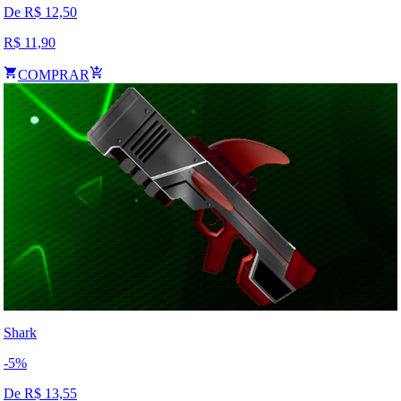
De R$
12,50
R$
11,90
COMPRAR
Shark
-
5
%
De R$
13,55