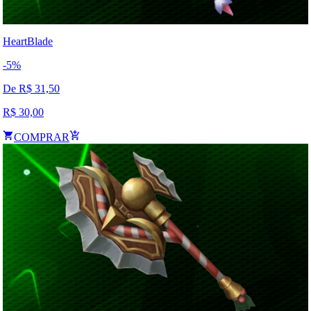
HeartBlade
-
5
%
De R$
31,50
R$
30,00
COMPRAR