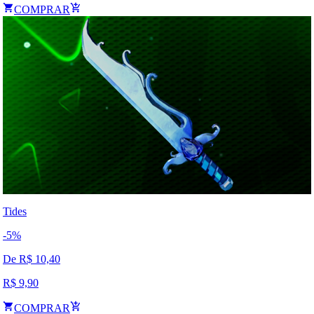
COMPRAR
Tides
-
5
%
De R$
10,40
R$
9,90
COMPRAR