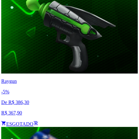
Raygun
-
5
%
De R$
386,30
R$
367,90
ESGOTADO