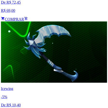
De R$
72,45
R$
69,00
COMPRAR
Icewing
-
5
%
De R$
10,40