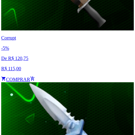
Corrupt
-
5
%
De R$
120,75
R$
115,00
COMPRAR