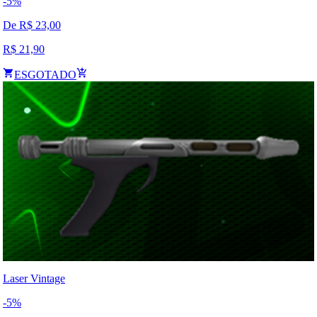
-
5
%
De R$
23,00
R$
21,90
ESGOTADO
Laser Vintage
-
5
%