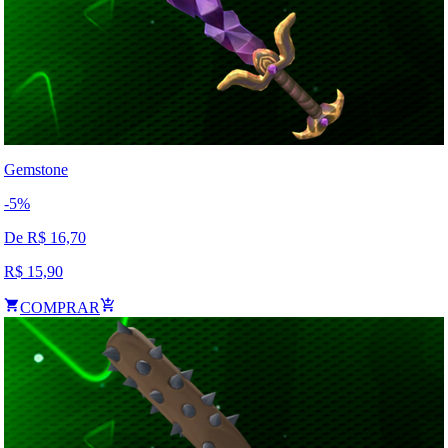
Gemstone
-
5
%
De R$
16,70
R$
15,90
COMPRAR