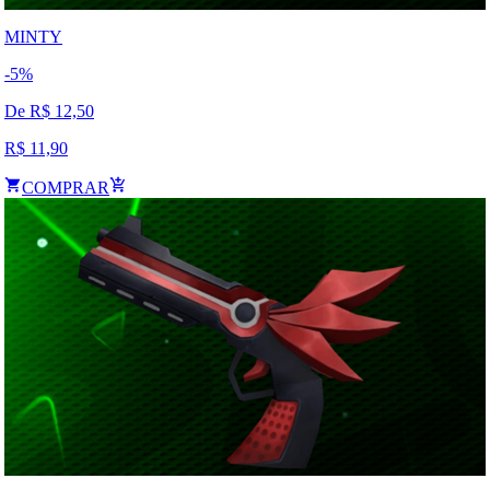
MINTY
-
5
%
De R$
12,50
R$
11,90
COMPRAR