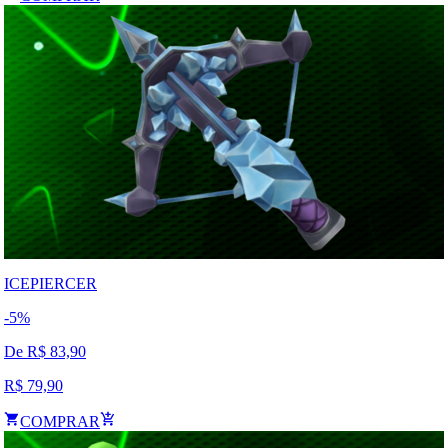
ICEPIERCER
-
5
%
De R$
83,90
R$
79,90
COMPRAR