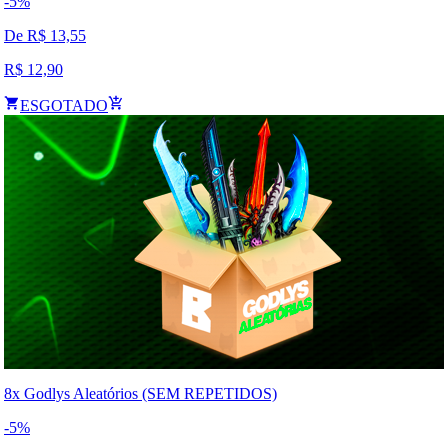
-
5
%
De R$
13,55
R$
12,90
ESGOTADO
8x Godlys Aleatórios (SEM REPETIDOS)
-
5
%