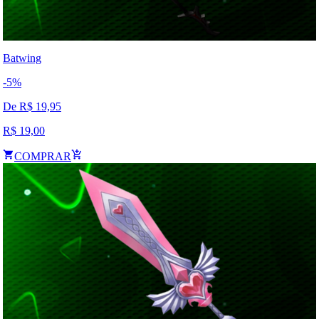
Batwing
-
5
%
De R$
19,95
R$
19,00
COMPRAR